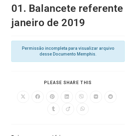
01. Balancete referente
janeiro de 2019
Permissão incompleta para visualizar arquivo
desse Documento Memphis.
PLEASE SHARE THIS