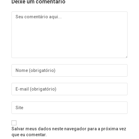
Deixe um comentário
Salvar meus dados neste navegador para a próxima vez
que eu comentar.