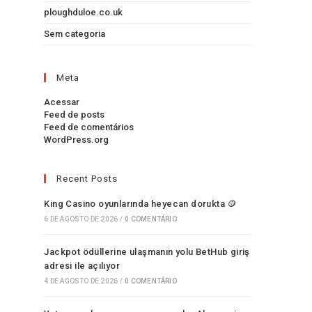
ploughduloe.co.uk
Sem categoria
Meta
Acessar
Feed de posts
Feed de comentários
WordPress.org
Recent Posts
King Casino oyunlarında heyecan dorukta 🪙
6 DE AGOSTO DE 2026
/
0 COMENTÁRIO
Jackpot ödüllerine ulaşmanın yolu BetHub giriş
adresi ile açılıyor
4 DE AGOSTO DE 2026
/
0 COMENTÁRIO