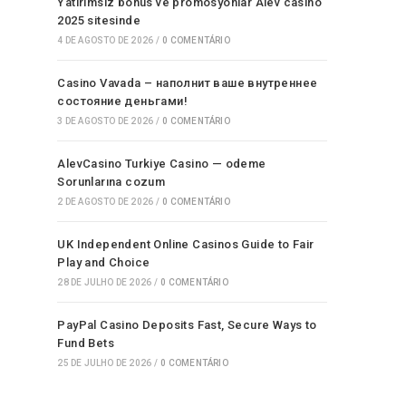
Yatırımsız bonus ve promosyonlar Alev casino
2025 sitesinde
4 DE AGOSTO DE 2026
/
0 COMENTÁRIO
Casino Vavada – наполнит ваше внутреннее
состояние деньгами!
3 DE AGOSTO DE 2026
/
0 COMENTÁRIO
AlevCasino Turkiye Casino — odeme
Sorunlarına cozum
2 DE AGOSTO DE 2026
/
0 COMENTÁRIO
UK Independent Online Casinos Guide to Fair
Play and Choice
28 DE JULHO DE 2026
/
0 COMENTÁRIO
PayPal Casino Deposits Fast, Secure Ways to
Fund Bets
25 DE JULHO DE 2026
/
0 COMENTÁRIO