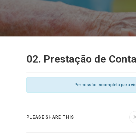
02. Prestação de Cont
Permissão incompleta para vi
PLEASE SHARE THIS