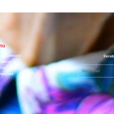
nu
Fale Conosco
Receb
aleria
Blog
Doações