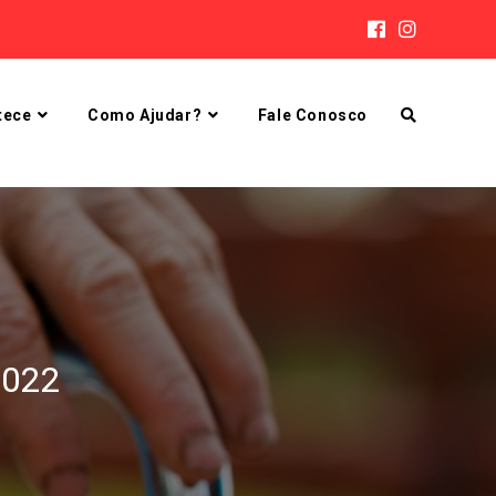
tece
Como Ajudar?
Fale Conosco
2022