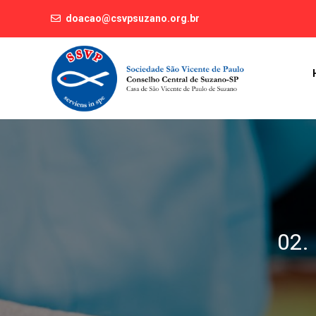
doacao@csvpsuzano.org.br
02.