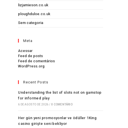
lizjamieson.co.uk
ploughduloe.co.uk
Sem categoria
Meta
Acessar
Feed de posts
Feed de comentários
WordPress.org
Recent Posts
Understanding the list of slots not on gamstop
for informed play
6 DE AGOSTO DE 2026
/
0 COMENTÁRIO
Her gün yeni promosyonlar ve ödüller 1King
casino girişte seni bekliyor