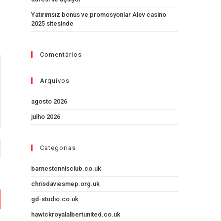
Yatırımsız bonus ve promosyonlar Alev casino
2025 sitesinde
Comentários
Arquivos
agosto 2026
julho 2026
Categorias
barnestennisclub.co.uk
chrisdaviesmep.org.uk
gd-studio.co.uk
hawickroyalalbertunited.co.uk