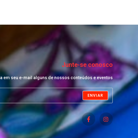
Junte-se conosco
a em seu e-mail alguns de nossos conteúdos e eventos
ENVIAR