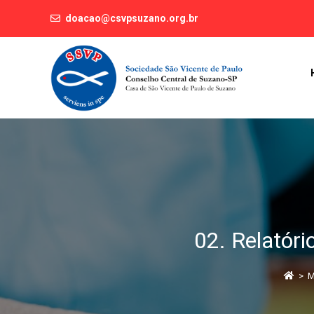
doacao@csvpsuzano.org.br
02. Relatóri
>
M