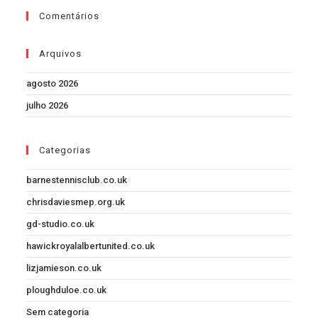
Comentários
Arquivos
agosto 2026
julho 2026
Categorias
barnestennisclub.co.uk
chrisdaviesmep.org.uk
gd-studio.co.uk
hawickroyalalbertunited.co.uk
lizjamieson.co.uk
ploughduloe.co.uk
Sem categoria