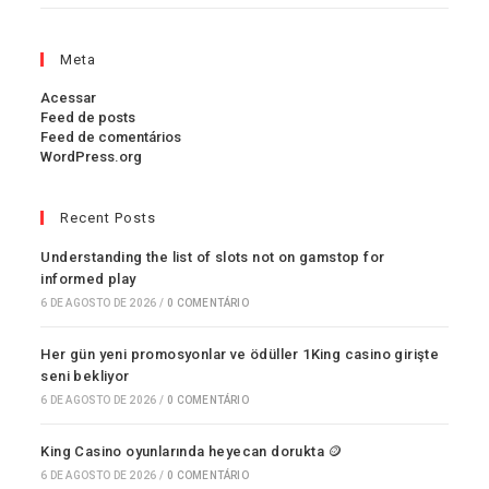
Meta
Acessar
Feed de posts
Feed de comentários
WordPress.org
Recent Posts
Understanding the list of slots not on gamstop for
informed play
6 DE AGOSTO DE 2026
/
0 COMENTÁRIO
Her gün yeni promosyonlar ve ödüller 1King casino girişte
seni bekliyor
6 DE AGOSTO DE 2026
/
0 COMENTÁRIO
King Casino oyunlarında heyecan dorukta 🪙
6 DE AGOSTO DE 2026
/
0 COMENTÁRIO