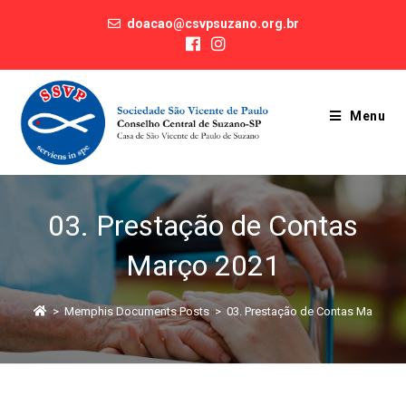
doacao@csvpsuzano.org.br
Menu
03. Prestação de Contas
Março 2021
>
Memphis Documents Posts
>
03. Prestação de Contas Março 2