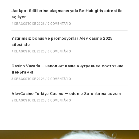
Jackpot ödüllerine ulaşmanın yolu BetHub giriş adresi ile
açılıyor
4 DE AGOSTO DE 2026
/
0 COMENTÁRIO
Yatırımsız bonus ve promosyonlar Alev casino 2025
sitesinde
4 DE AGOSTO DE 2026
/
0 COMENTÁRIO
Casino Vavada – наполнит ваше внутреннее состояние
деньгами!
3 DE AGOSTO DE 2026
/
0 COMENTÁRIO
AlevCasino Turkiye Casino — odeme Sorunlarına cozum
2 DE AGOSTO DE 2026
/
0 COMENTÁRIO