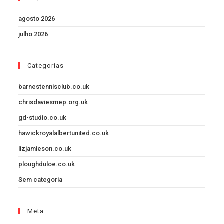
agosto 2026
julho 2026
Categorias
barnestennisclub.co.uk
chrisdaviesmep.org.uk
gd-studio.co.uk
hawickroyalalbertunited.co.uk
lizjamieson.co.uk
ploughduloe.co.uk
Sem categoria
Meta