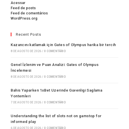
Acessar
Feed de posts
Feed de comentários
WordPress.org
Recent Posts
Kazancını katlamak için Gates of Olympus harika bir tercih
8 DE AGOSTO DE 2026
/
0 COMENTÁRIO
Genel İzlenim ve Puan Analizi: Gates of Olympus
İncelemesi
8 DE AGOSTO DE 2026
/
0 COMENTÁRIO
Bahis Yaparken 1xBet Uzerinde Guvenligi Saglama
Yontemleri
7 DE AGOSTO DE 2026
/
0 COMENTÁRIO
Understanding the list of slots not on gamstop for
informed play
6 DE AGOSTO DE 2026
/
0 COMENTÁRIO