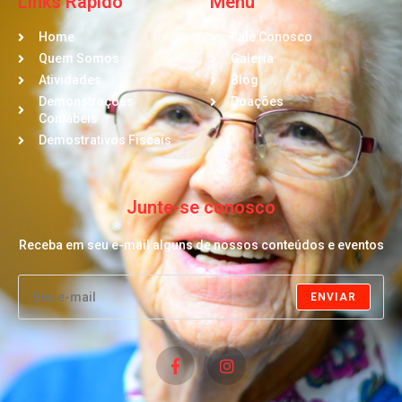
Links Rápido
Menu
Home
Fale Conosco
Quem Somos
Galeria
Atividades
Blog
Demonstrações
Doações
Contábeis
Demostrativos Fiscais
Junte-se conosco
Receba em seu e-mail alguns de nossos conteúdos e eventos
ENVIAR