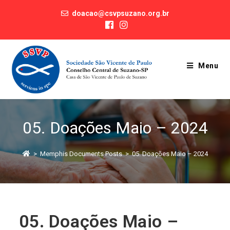
doacao@csvpsuzano.org.br
Menu
05. Doações Maio – 2024
>
Memphis Documents Posts
>
05. Doações Maio – 2024
05. Doações Maio –