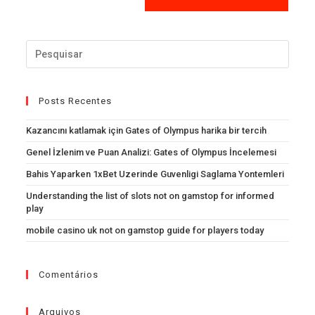
Posts Recentes
Kazancını katlamak için Gates of Olympus harika bir tercih
Genel İzlenim ve Puan Analizi: Gates of Olympus İncelemesi
Bahis Yaparken 1xBet Uzerinde Guvenligi Saglama Yontemleri
Understanding the list of slots not on gamstop for informed
play
mobile casino uk not on gamstop guide for players today
Comentários
Arquivos