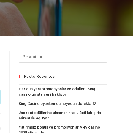
Posts Recentes
Her gün yeni promosyonlar ve ödüller 1King
casino girişte seni bekliyor
King Casino oyunlarında heyecan dorukta 🪙
Jackpot ödüllerine ulaşmanın yolu BetHub giriş
adresi ile açılıyor
Yatırımsız bonus ve promosyonlar Alev casino
2025 sitesinde