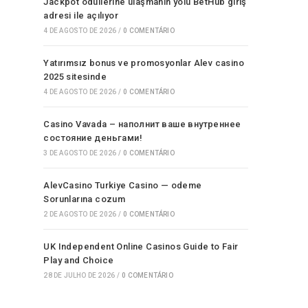
Jackpot ödüllerine ulaşmanın yolu BetHub giriş
adresi ile açılıyor
4 DE AGOSTO DE 2026
/
0 COMENTÁRIO
Yatırımsız bonus ve promosyonlar Alev casino
2025 sitesinde
4 DE AGOSTO DE 2026
/
0 COMENTÁRIO
Casino Vavada – наполнит ваше внутреннее
состояние деньгами!
3 DE AGOSTO DE 2026
/
0 COMENTÁRIO
AlevCasino Turkiye Casino — odeme
Sorunlarına cozum
2 DE AGOSTO DE 2026
/
0 COMENTÁRIO
UK Independent Online Casinos Guide to Fair
Play and Choice
28 DE JULHO DE 2026
/
0 COMENTÁRIO