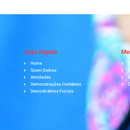
Links Rápido
Me
Home
Quem Somos
G
Atividades
Demonstrações Contábeis
Demostrativos Fiscais