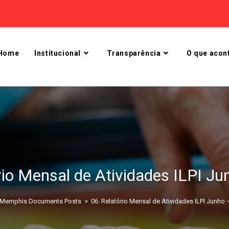
Home
Institucional
Transparência
O que acon
rio Mensal de Atividades ILPI J
Memphis Documents Posts
>
06. Relatório Mensal de Atividades ILPI Junho 