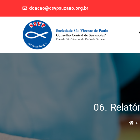
doacao@csvpsuzano.org.br
06. Relató
>