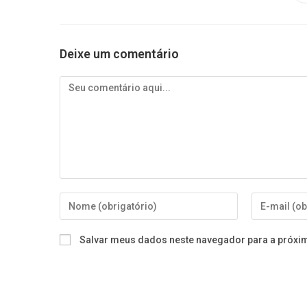
Deixe um comentário
Salvar meus dados neste navegador para a próxim