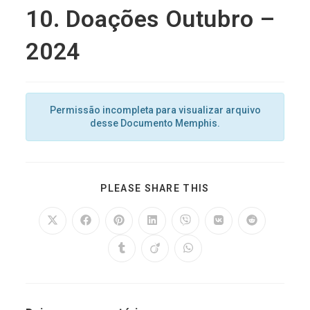
10. Doações Outubro –
2024
Permissão incompleta para visualizar arquivo
desse Documento Memphis.
PLEASE SHARE THIS