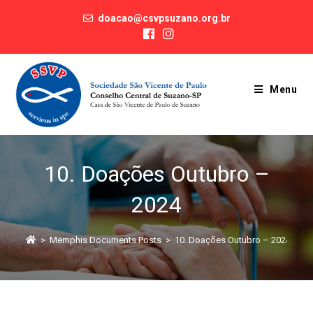
doacao@csvpsuzano.org.br
Menu
10. Doações Outubro –
2024
>
Memphis Documents Posts
>
10. Doações Outubro – 2024