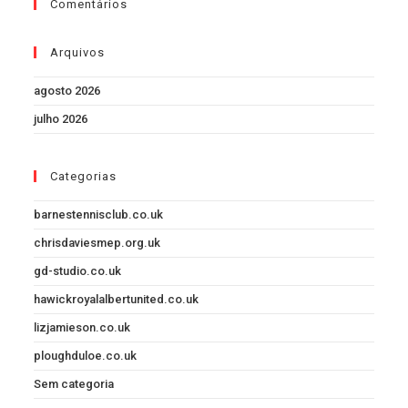
Comentários
Arquivos
agosto 2026
julho 2026
Categorias
barnestennisclub.co.uk
chrisdaviesmep.org.uk
gd-studio.co.uk
hawickroyalalbertunited.co.uk
lizjamieson.co.uk
ploughduloe.co.uk
Sem categoria