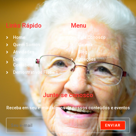
Links Rápido
Menu
Home
Fale Conosco
Quem Somos
Galeria
Atividades
Blog
Demonstrações
Doações
Contábeis
Demostrativos Fiscais
Junte-se conosco
Receba em seu e-mail alguns de nossos conteúdos e eventos
ENVIAR