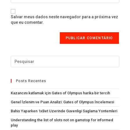
Salvar meus dados neste navegador para a próxima vez
que eu comentar.
Posts Recentes
Kazancını katlamak için Gates of Olympus harika bir tercih
Genel İzlenim ve Puan Analizi: Gates of Olympus İncelemesi
Bahis Yaparken 1xBet Uzerinde Guvenligi Saglama Yontemleri
Understanding the list of slots not on gamstop for informed
play