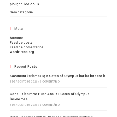
ploughduloe.co.uk
Sem categoria
Meta
Acessar
Feed de posts
Feed de comentários
WordPress.org
Recent Posts
Kazancını katlamak için Gates of Olympus harika bir tercih
8 DE AGOSTO DE 2026
/
0 COMENTÁRIO
Genel İzlenim ve Puan Analizi: Gates of Olympus
İncelemesi
8 DE AGOSTO DE 2026
/
0 COMENTÁRIO