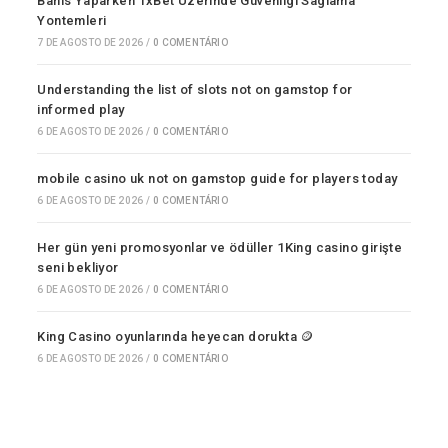
Bahis Yaparken 1xBet Uzerinde Guvenligi Saglama
Yontemleri
7 DE AGOSTO DE 2026
/
0 COMENTÁRIO
Understanding the list of slots not on gamstop for
informed play
6 DE AGOSTO DE 2026
/
0 COMENTÁRIO
mobile casino uk not on gamstop guide for players today
6 DE AGOSTO DE 2026
/
0 COMENTÁRIO
Her gün yeni promosyonlar ve ödüller 1King casino girişte
seni bekliyor
6 DE AGOSTO DE 2026
/
0 COMENTÁRIO
King Casino oyunlarında heyecan dorukta 🪙
6 DE AGOSTO DE 2026
/
0 COMENTÁRIO