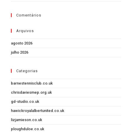
Comentários
Arquivos
agosto 2026
julho 2026
Categorias
barnestennisclub.co.uk
chrisdaviesmep.org.uk
gd-studio.co.uk
hawickroyalalbertunited.co.uk
lizjamieson.co.uk
ploughduloe.co.uk