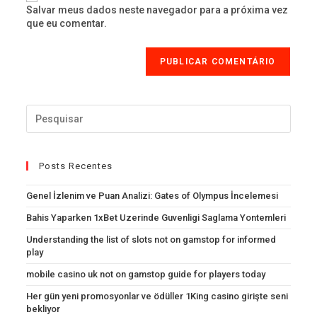
Salvar meus dados neste navegador para a próxima vez
que eu comentar.
Posts Recentes
Genel İzlenim ve Puan Analizi: Gates of Olympus İncelemesi
Bahis Yaparken 1xBet Uzerinde Guvenligi Saglama Yontemleri
Understanding the list of slots not on gamstop for informed
play
mobile casino uk not on gamstop guide for players today
Her gün yeni promosyonlar ve ödüller 1King casino girişte seni
bekliyor