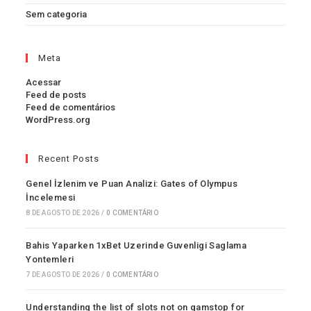
Sem categoria
Meta
Acessar
Feed de posts
Feed de comentários
WordPress.org
Recent Posts
Genel İzlenim ve Puan Analizi: Gates of Olympus
İncelemesi
8 DE AGOSTO DE 2026
/
0 COMENTÁRIO
Bahis Yaparken 1xBet Uzerinde Guvenligi Saglama
Yontemleri
7 DE AGOSTO DE 2026
/
0 COMENTÁRIO
Understanding the list of slots not on gamstop for