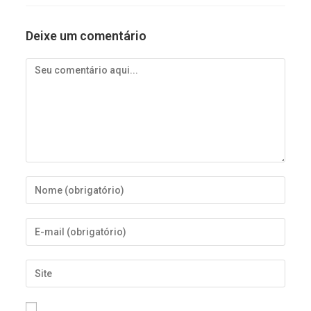
Deixe um comentário