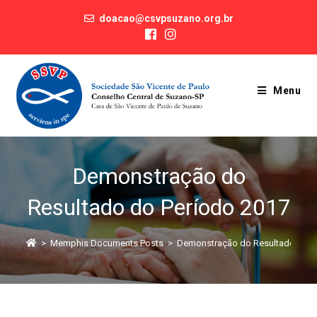
doacao@csvpsuzano.org.br
Menu
Demonstração do
Resultado do Período 2017
>
Memphis Documents Posts
>
Demonstração do Resultado do P