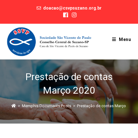
doacao@csvpsuzano.org.br
Menu
Prestação de contas
Março 2020
>
Memphis Documents Posts
>
Prestação de contas Março 2020