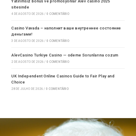
Yatırımsız bonus ve promosyonlar Alev casino 2025
sitesinde
4 DE AGOSTO DE 2026
/
0 COMENTÁRIO
Casino Vavada – наполнит ваше внутреннее состояние
деньгами!
3 DE AGOSTO DE 2026
/
0 COMENTÁRIO
AlevCasino Turkiye Casino — odeme Sorunlarına cozum
2 DE AGOSTO DE 2026
/
0 COMENTÁRIO
UK Independent Online Casinos Guide to Fair Play and
Choice
28 DE JULHO DE 2026
/
0 COMENTÁRIO