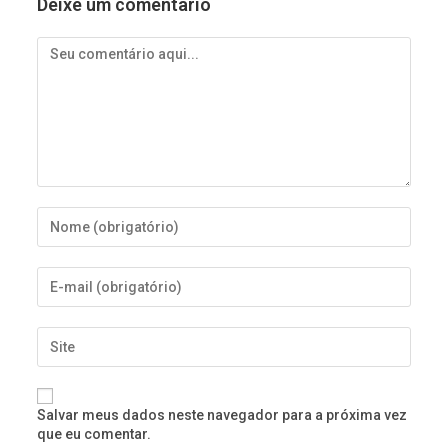
Deixe um comentário
Salvar meus dados neste navegador para a próxima vez
que eu comentar.